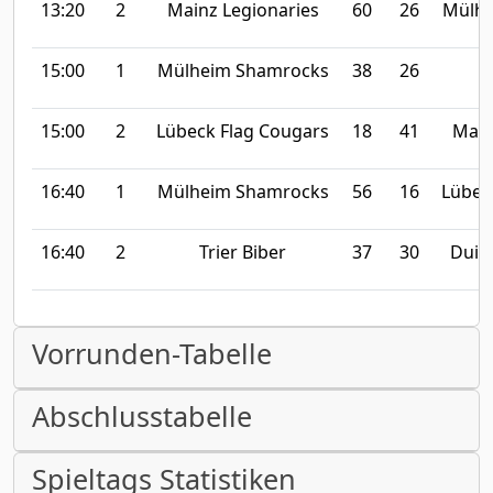
13:20
2
Mainz Legionaries
60
26
Mülhe
15:00
1
Mülheim Shamrocks
38
26
T
15:00
2
Lübeck Flag Cougars
18
41
Main
16:40
1
Mülheim Shamrocks
56
16
Lübec
16:40
2
Trier Biber
37
30
Duis
Vorrunden-Tabelle
Abschlusstabelle
Spieltags Statistiken