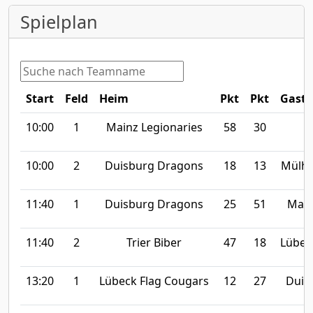
Spielplan
Start
Feld
Heim
Pkt
Pkt
Gast
10:00
1
Mainz Legionaries
58
30
T
10:00
2
Duisburg Dragons
18
13
Mülhe
11:40
1
Duisburg Dragons
25
51
Main
11:40
2
Trier Biber
47
18
Lübec
13:20
1
Lübeck Flag Cougars
12
27
Duis