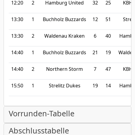
12:20
2
Hamburg United
32
25
KBH B
13:30
1
Buchholz Buzzards
12
51
Strel
13:30
2
Waldenau Kraken
6
40
Hambu
14:40
1
Buchholz Buzzards
21
19
Walden
14:40
2
Northern Storm
7
47
KBH B
15:50
1
Strelitz Dukes
19
14
Hambu
Vorrunden-Tabelle
Abschlusstabelle