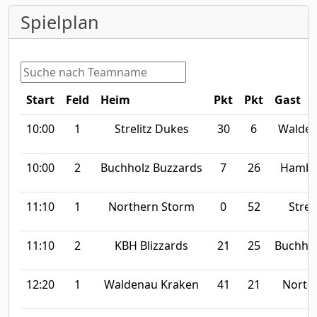
Spielplan
Start
Feld
Heim
Pkt
Pkt
Gast
10:00
1
Strelitz Dukes
30
6
Walden
10:00
2
Buchholz Buzzards
7
26
Hambu
11:10
1
Northern Storm
0
52
Strel
11:10
2
KBH Blizzards
21
25
Buchhol
12:20
1
Waldenau Kraken
41
21
North