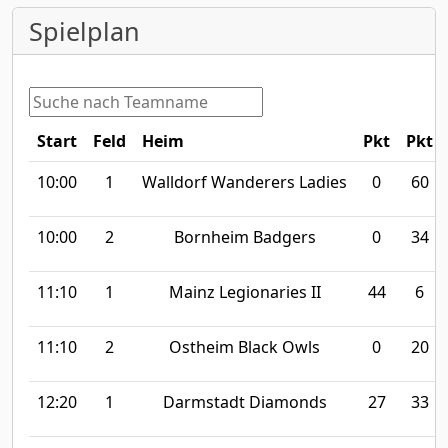
Spielplan
Start
Feld
Heim
Pkt
Pkt
10:00
1
Walldorf Wanderers Ladies
0
60
10:00
2
Bornheim Badgers
0
34
11:10
1
Mainz Legionaries II
44
6
11:10
2
Ostheim Black Owls
0
20
12:20
1
Darmstadt Diamonds
27
33