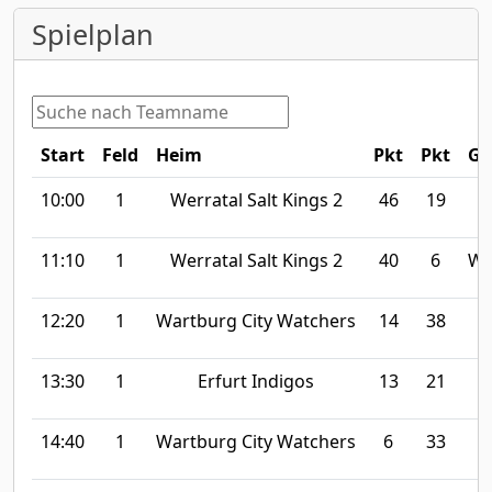
Spielplan
Start
Feld
Heim
Pkt
Pkt
Ga
10:00
1
Werratal Salt Kings 2
46
19
11:10
1
Werratal Salt Kings 2
40
6
Wa
12:20
1
Wartburg City Watchers
14
38
13:30
1
Erfurt Indigos
13
21
W
14:40
1
Wartburg City Watchers
6
33
W