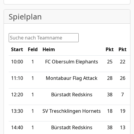
Spielplan
Start
Feld
Heim
Pkt
Pkt
10:00
1
FC Obersulm Elephants
25
22
S
11:10
1
Montabaur Flag Attack
28
26
12:20
1
Bürstadt Redskins
38
7
13:30
1
SV Treschklingen Hornets
18
19
14:40
1
Bürstadt Redskins
38
13
S