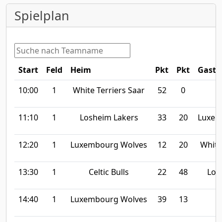
Spielplan
Start
Feld
Heim
Pkt
Pkt
Gast
10:00
1
White Terriers Saar
52
0
C
11:10
1
Losheim Lakers
33
20
Luxem
12:20
1
Luxembourg Wolves
12
20
White
13:30
1
Celtic Bulls
22
48
Los
14:40
1
Luxembourg Wolves
39
13
C