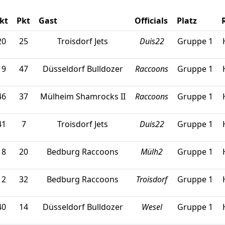
kt
Pkt
Gast
Officials
Platz
20
25
Troisdorf Jets
Duis22
Gruppe 1
19
47
Düsseldorf Bulldozer
Raccoons
Gruppe 1
46
37
Mülheim Shamrocks II
Raccoons
Gruppe 1
41
7
Troisdorf Jets
Duis22
Gruppe 1
18
20
Bedburg Raccoons
Mülh2
Gruppe 1
12
32
Bedburg Raccoons
Troisdorf
Gruppe 1
40
14
Düsseldorf Bulldozer
Wesel
Gruppe 1