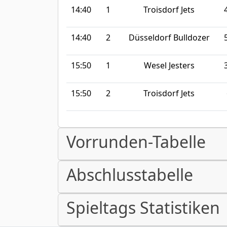
14:40
1
Troisdorf Jets
14:40
2
Düsseldorf Bulldozer
15:50
1
Wesel Jesters
15:50
2
Troisdorf Jets
Vorrunden-Tabelle
Abschlusstabelle
Spieltags Statistiken