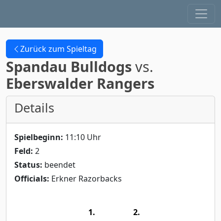
Zurück zum Spieltag
Spandau Bulldogs
vs.
Eberswalder Rangers
Details
Spielbeginn:
11:10 Uhr
Feld:
2
Status:
beendet
Officials:
Erkner Razorbacks
1.
2.