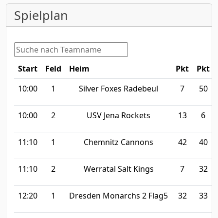
Spielplan
Start
Feld
Heim
Pkt
Pkt
10:00
1
Silver Foxes Radebeul
7
50
10:00
2
USV Jena Rockets
13
6
11:10
1
Chemnitz Cannons
42
40
11:10
2
Werratal Salt Kings
7
32
12:20
1
Dresden Monarchs 2 Flag5
32
33