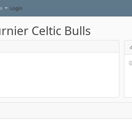
am
Login
ier Celtic Bulls