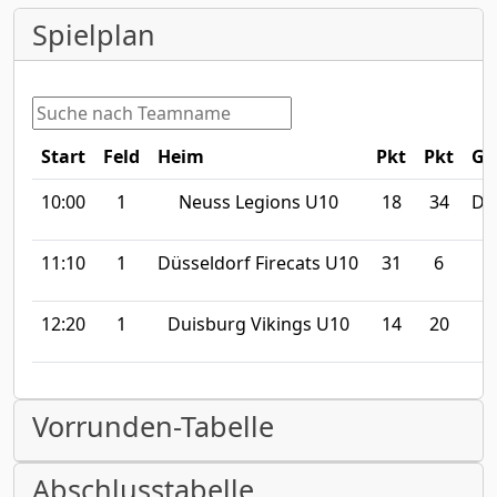
Spielplan
Start
Feld
Heim
Pkt
Pkt
Ga
10:00
1
Neuss Legions U10
18
34
Dü
11:10
1
Düsseldorf Firecats U10
31
6
D
12:20
1
Duisburg Vikings U10
14
20
Vorrunden-Tabelle
Abschlusstabelle