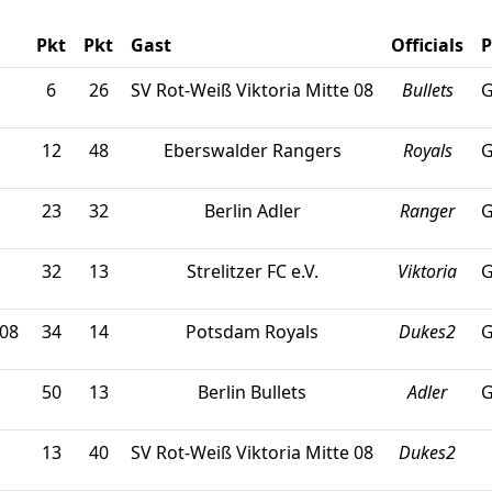
Pkt
Pkt
Gast
Officials
P
6
26
SV Rot-Weiß Viktoria Mitte 08
Bullets
G
12
48
Eberswalder Rangers
Royals
G
23
32
Berlin Adler
Ranger
G
32
13
Strelitzer FC e.V.
Viktoria
G
 08
34
14
Potsdam Royals
Dukes2
G
50
13
Berlin Bullets
Adler
G
13
40
SV Rot-Weiß Viktoria Mitte 08
Dukes2