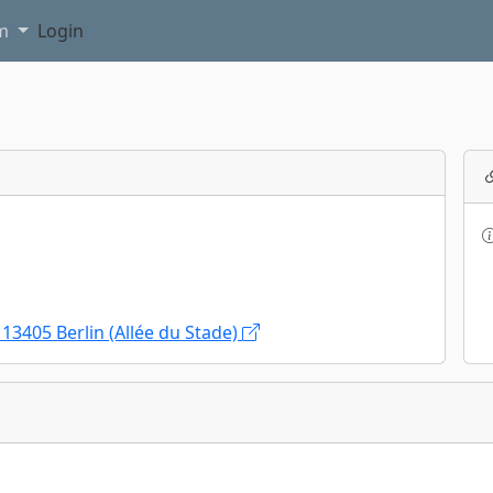
am
Login
3405 Berlin (Allée du Stade)