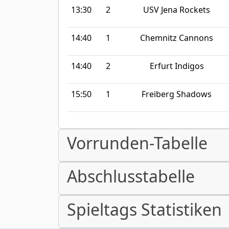
13:30
2
USV Jena Rockets
14:40
1
Chemnitz Cannons
14:40
2
Erfurt Indigos
15:50
1
Freiberg Shadows
Vorrunden-Tabelle
Abschlusstabelle
Spieltags Statistiken