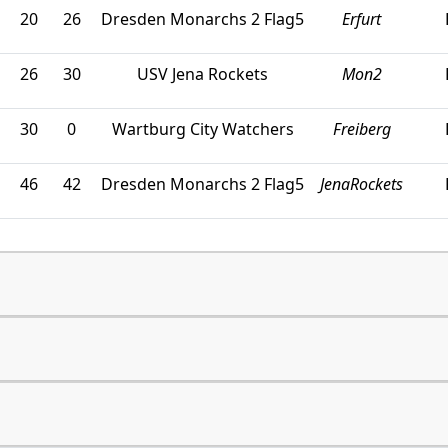
20
26
Dresden Monarchs 2 Flag5
Erfurt
26
30
USV Jena Rockets
Mon2
30
0
Wartburg City Watchers
Freiberg
46
42
Dresden Monarchs 2 Flag5
JenaRockets