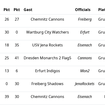
Pkt
Pkt
Gast
Officials
Pla
26
27
Chemnitz Cannons
Freiberg
Gru
30
0
Wartburg City Watchers
Erfurt
Gru
18
35
USV Jena Rockets
Eisenach
Gru
25
41
Dresden Monarchs 2 Flag5
Cannons
Gru
13
6
Erfurt Indigos
Mon2
Gru
0
30
Freiberg Shadows
JenaRockets
Gru
39
30
Chemnitz Cannons
Eisenach