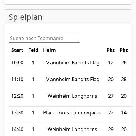
Spielplan
Start
Feld
Heim
Pkt
Pkt
G
10:00
1
Mannheim Bandits Flag
12
26
B
11:10
1
Mannheim Bandits Flag
20
28
12:20
1
Weinheim Longhorns
27
20
B
13:30
1
Black Forest Lumberjacks
22
14
14:40
1
Weinheim Longhorns
29
20