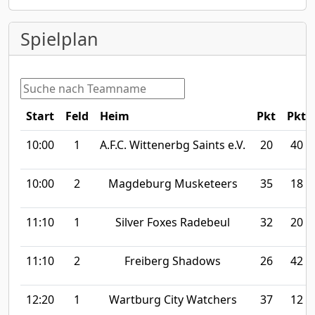
Spielplan
Start
Feld
Heim
Pkt
Pkt
10:00
1
A.F.C. Wittenerbg Saints e.V.
20
40
10:00
2
Magdeburg Musketeers
35
18
11:10
1
Silver Foxes Radebeul
32
20
11:10
2
Freiberg Shadows
26
42
12:20
1
Wartburg City Watchers
37
12