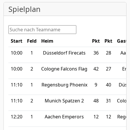
Spielplan
Start
Feld
Heim
Pkt
Pkt
Gast
10:00
1
Düsseldorf Firecats
36
28
Aac
10:00
2
Cologne Falcons Flag
42
27
Erl
11:10
1
Regensburg Phoenix
9
40
Düsse
11:10
2
Munich Spatzen 2
48
31
Colog
12:20
1
Aachen Emperors
12
12
Regen