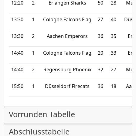
12:20
2
Erlangen Sharks
50
28
Mun
13:30
1
Cologne Falcons Flag
27
40
Düsse
13:30
2
Aachen Emperors
36
35
Erl
14:40
1
Cologne Falcons Flag
20
33
Erl
14:40
2
Regensburg Phoenix
32
27
Mun
15:50
1
Düsseldorf Firecats
36
18
Aac
Vorrunden-Tabelle
Abschlusstabelle