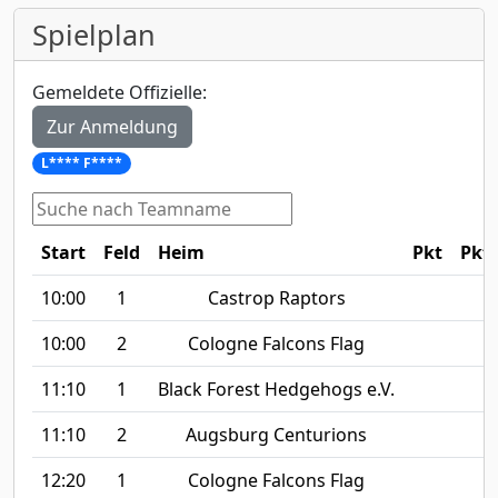
Spielplan
Gemeldete Offizielle:
Zur Anmeldung
L**** F****
Start
Feld
Heim
Pkt
Pkt
10:00
1
Castrop Raptors
10:00
2
Cologne Falcons Flag
11:10
1
Black Forest Hedgehogs e.V.
11:10
2
Augsburg Centurions
12:20
1
Cologne Falcons Flag