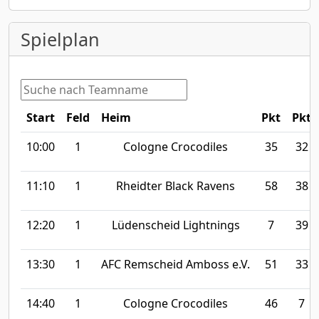
Spielplan
Start
Feld
Heim
Pkt
Pkt
10:00
1
Cologne Crocodiles
35
32
11:10
1
Rheidter Black Ravens
58
38
12:20
1
Lüdenscheid Lightnings
7
39
13:30
1
AFC Remscheid Amboss e.V.
51
33
14:40
1
Cologne Crocodiles
46
7