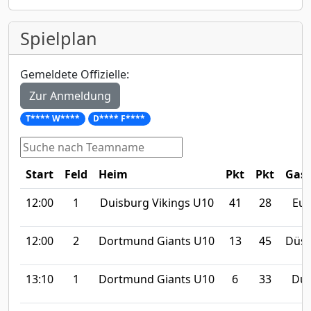
Spielplan
Gemeldete Offizielle:
Zur Anmeldung
T**** W****
D**** F****
Start
Feld
Heim
Pkt
Pkt
Gast
12:00
1
Duisburg Vikings U10
41
28
Eus
12:00
2
Dortmund Giants U10
13
45
Düss
13:10
1
Dortmund Giants U10
6
33
Dui