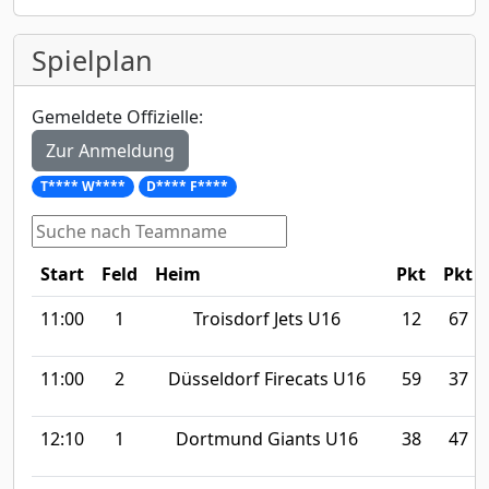
Spielplan
Gemeldete Offizielle:
Zur Anmeldung
T**** W****
D**** F****
Start
Feld
Heim
Pkt
Pkt
11:00
1
Troisdorf Jets U16
12
67
11:00
2
Düsseldorf Firecats U16
59
37
12:10
1
Dortmund Giants U16
38
47