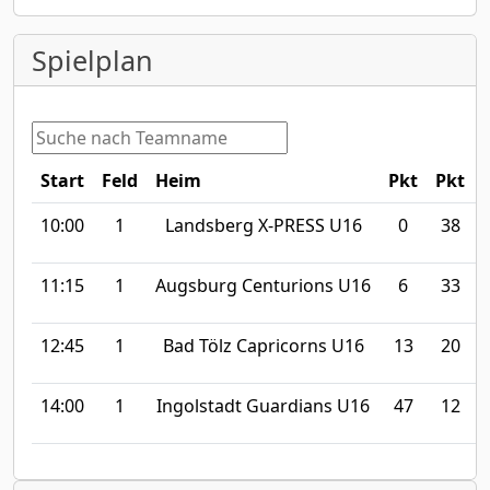
Spielplan
Start
Feld
Heim
Pkt
Pkt
10:00
1
Landsberg X-PRESS U16
0
38
11:15
1
Augsburg Centurions U16
6
33
12:45
1
Bad Tölz Capricorns U16
13
20
14:00
1
Ingolstadt Guardians U16
47
12