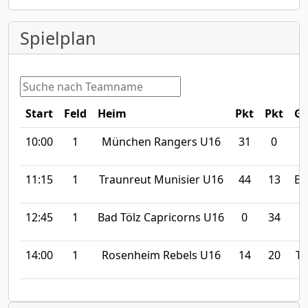
Spielplan
Start
Feld
Heim
Pkt
Pkt
Ga
10:00
1
München Rangers U16
31
0
R
11:15
1
Traunreut Munisier U16
44
13
Ba
12:45
1
Bad Tölz Capricorns U16
0
34
M
14:00
1
Rosenheim Rebels U16
14
20
Tr