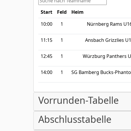
Start
Feld
Heim
10:00
1
Nürnberg Rams U1
11:15
1
Ansbach Grizzlies U
12:45
1
Würzburg Panthers 
14:00
1
SG Bamberg Bucks-Phant
Vorrunden-Tabelle
Abschlusstabelle