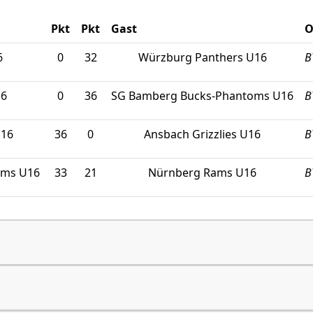
Pkt
Pkt
Gast
O
6
0
32
Würzburg Panthers U16
B
16
0
36
SG Bamberg Bucks-Phantoms U16
B
U16
36
0
Ansbach Grizzlies U16
B
oms U16
33
21
Nürnberg Rams U16
B