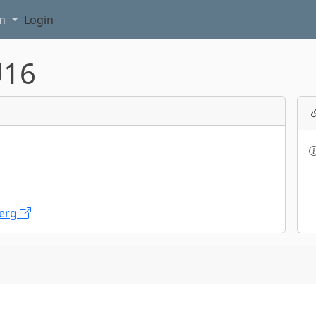
am
Login
U16
berg