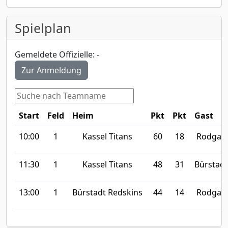
Spielplan
Gemeldete Offizielle: -
Zur Anmeldung
Start
Feld
Heim
Pkt
Pkt
Gast
10:00
1
Kassel Titans
60
18
Rodgau 
11:30
1
Kassel Titans
48
31
Bürstadt
13:00
1
Bürstadt Redskins
44
14
Rodgau 