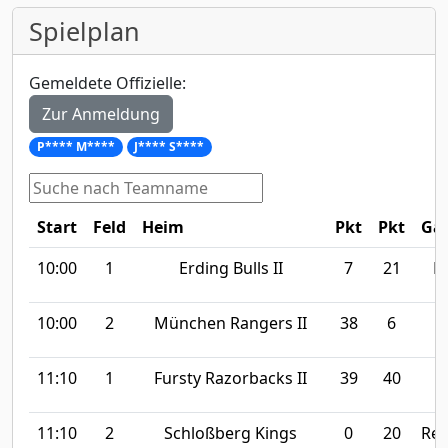
Spielplan
Gemeldete Offizielle:
Zur Anmeldung
P**** M****
J**** S****
Start
Feld
Heim
Pkt
Pkt
Ga
10:00
1
Erding Bulls II
7
21
F
10:00
2
München Rangers II
38
6
11:10
1
Fursty Razorbacks II
39
40
G
11:10
2
Schloßberg Kings
0
20
Reg