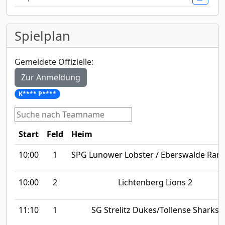
Spielplan
Gemeldete Offizielle:
Zur Anmeldung
K**** P****
Start
Feld
Heim
10:00
1
SPG Lunower Lobster / Eberswalde Ran
10:00
2
Lichtenberg Lions 2
11:10
1
SG Strelitz Dukes/Tollense Sharks