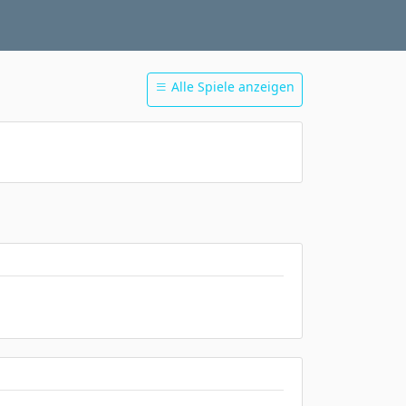
Alle Spiele anzeigen