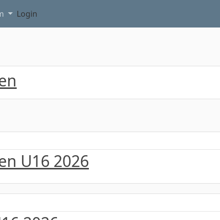
am
Login
ken
en U16 2026