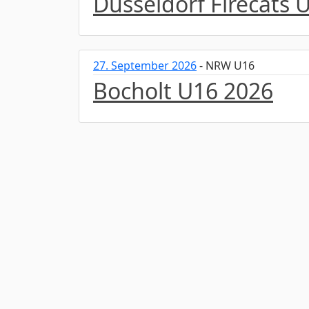
Düsseldorf Firecats 
27. September 2026
- NRW U16
Bocholt U16 2026