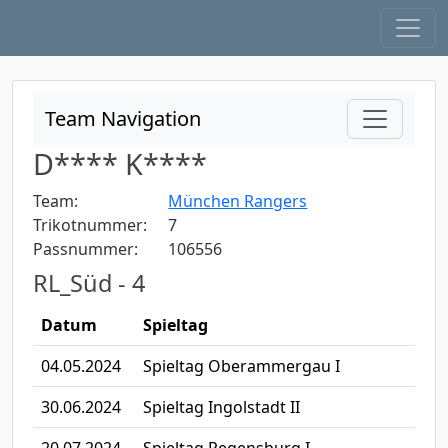
Team Navigation
D**** K****
Team:
München Rangers
Trikotnummer:
7
Passnummer:
106556
RL_Süd - 4
Datum
Spieltag
04.05.2024
Spieltag Oberammergau I
30.06.2024
Spieltag Ingolstadt II