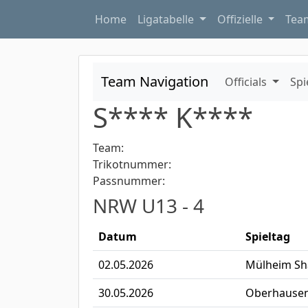
Home
Ligatabelle
Offizielle
Te
Team Navigation
Officials
Spi
S**** K****
Team:
Trikotnummer:
Passnummer:
NRW U13 - 4
Datum
Spieltag
02.05.2026
Mülheim Sh
30.05.2026
Oberhausen