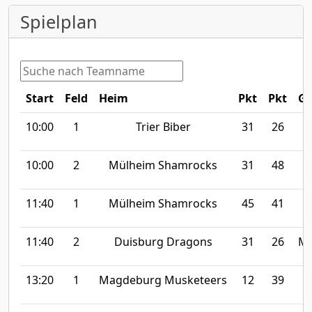
Spielplan
Start
Feld
Heim
Pkt
Pkt
Ga
10:00
1
Trier Biber
31
26
10:00
2
Mülheim Shamrocks
31
48
11:40
1
Mülheim Shamrocks
45
41
11:40
2
Duisburg Dragons
31
26
Ma
13:20
1
Magdeburg Musketeers
12
39