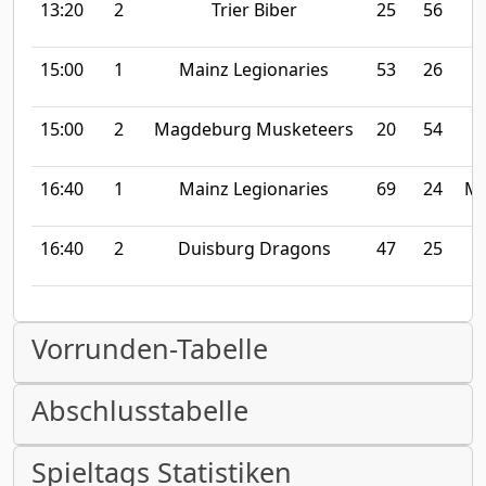
13:20
2
Trier Biber
25
56
15:00
1
Mainz Legionaries
53
26
15:00
2
Magdeburg Musketeers
20
54
16:40
1
Mainz Legionaries
69
24
Ma
16:40
2
Duisburg Dragons
47
25
Vorrunden-Tabelle
Abschlusstabelle
Spieltags Statistiken