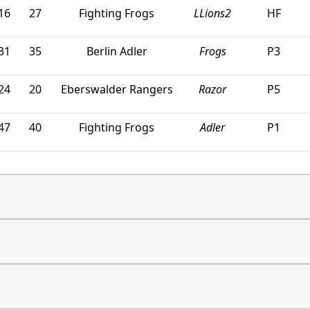
16
27
Fighting Frogs
LLions2
HF
31
35
Berlin Adler
Frogs
P3
24
20
Eberswalder Rangers
Razor
P5
47
40
Fighting Frogs
Adler
P1