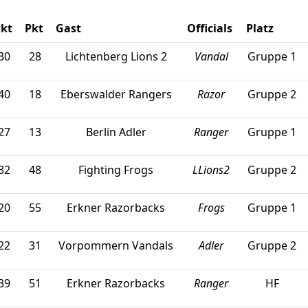
kt
Pkt
Gast
Officials
Platz
30
28
Lichtenberg Lions 2
Vandal
Gruppe 1
40
18
Eberswalder Rangers
Razor
Gruppe 2
27
13
Berlin Adler
Ranger
Gruppe 1
32
48
Fighting Frogs
LLions2
Gruppe 2
20
55
Erkner Razorbacks
Frogs
Gruppe 1
22
31
Vorpommern Vandals
Adler
Gruppe 2
39
51
Erkner Razorbacks
Ranger
HF