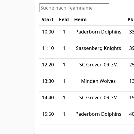
Start
Feld
Heim
Pk
10:00
1
Paderborn Dolphins
3
11:10
1
Sassenberg Knights
3
12:20
1
SC Greven 09 e.V.
2
13:30
1
Minden Wolves
1
14:40
1
SC Greven 09 e.V.
1
15:50
1
Paderborn Dolphins
4