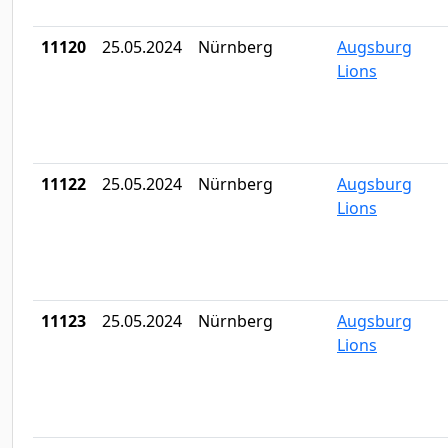
11120
25.05.2024
Nürnberg
Augsburg
Lions
11122
25.05.2024
Nürnberg
Augsburg
Lions
11123
25.05.2024
Nürnberg
Augsburg
Lions