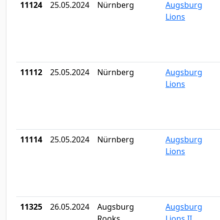
11124
25.05.2024
Nürnberg
Augsburg
Lions
11112
25.05.2024
Nürnberg
Augsburg
Lions
11114
25.05.2024
Nürnberg
Augsburg
Lions
11325
26.05.2024
Augsburg
Augsburg
Rooks
Lions II