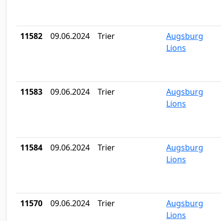
11582
09.06.2024
Trier
Augsburg
Lions
11583
09.06.2024
Trier
Augsburg
Lions
11584
09.06.2024
Trier
Augsburg
Lions
11570
09.06.2024
Trier
Augsburg
Lions