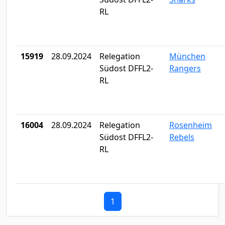
RL
15919
28.09.2024
Relegation
München
Südost DFFL2-
Rangers
RL
16004
28.09.2024
Relegation
Rosenheim
Südost DFFL2-
Rebels
RL
1