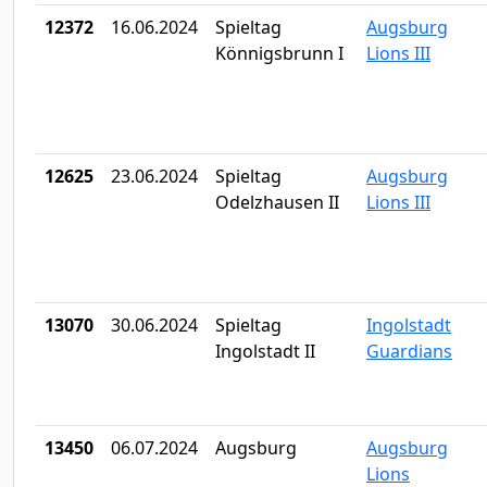
12372
16.06.2024
Spieltag
Augsburg
Könnigsbrunn I
Lions III
12625
23.06.2024
Spieltag
Augsburg
Odelzhausen II
Lions III
13070
30.06.2024
Spieltag
Ingolstadt
Ingolstadt II
Guardians
13450
06.07.2024
Augsburg
Augsburg
Lions