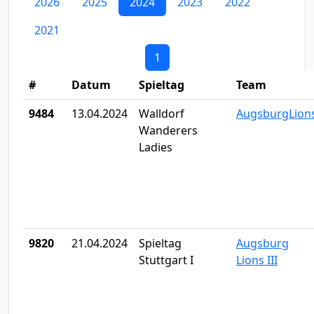
2026
2025
2024
2023
2022
2021
1
#
Datum
Spieltag
Team
9484
13.04.2024
Walldorf
AugsburgLion
Wanderers
Ladies
9820
21.04.2024
Spieltag
Augsburg
Stuttgart I
Lions III