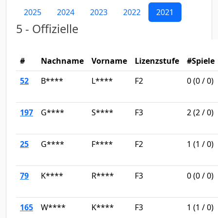
2025
2024
2023
2022
2021
5 - Offizielle
#
Nachname
Vorname
Lizenzstufe
#Spiele
52
B****
L****
F2
0
(
0
/
0)
197
G****
S****
F3
2
(
2
/
0)
25
G****
F****
F2
1
(
1
/
0)
79
K****
R****
F3
0
(
0
/
0)
165
W****
K****
F3
1
(
1
/
0)