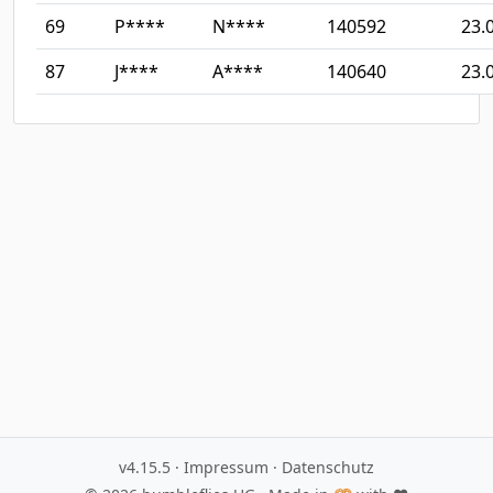
69
P****
N****
140592
23.
87
J****
A****
140640
23.
v4.15.5
·
Impressum
·
Datenschutz