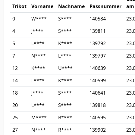
Trikot
Vorname
Nachname
Passnummer
am
0
W****
S****
140584
23.
4
J****
S****
139811
23.
5
L****
K****
139792
23.
7
N****
L****
139797
23.
12
K****
U****
140639
23.
14
L****
K****
140599
23.
18
J****
S****
140641
23.
20
L****
S****
139818
23.
25
M****
B****
140595
23.
27
N****
R****
139902
23.