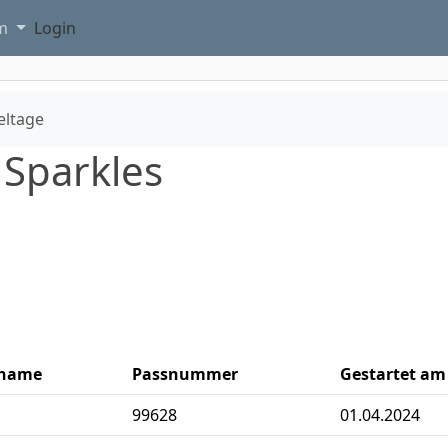
am
Login
eltage
 Sparkles
name
Passnummer
Gestartet am
99628
01.04.2024