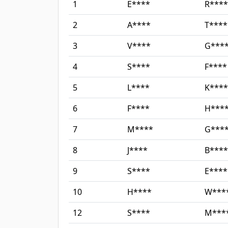
1
E****
R****
2
A****
T****
3
V****
G***
4
S****
F****
5
L****
K****
6
F****
H***
7
M****
G***
8
J****
B****
9
S****
E****
10
H****
W***
12
S****
M***