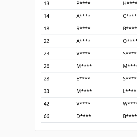
13
P****
H***
14
A****
C****
18
R****
B****
22
A****
O***
23
V****
S****
26
M****
M***
28
E****
S****
33
M****
L****
42
V****
W***
66
D****
B****