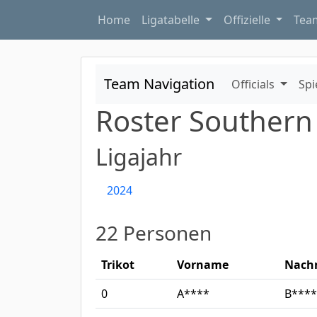
Home
Ligatabelle
Offizielle
Te
Team Navigation
Officials
Spi
Roster Southern
Ligajahr
2024
22 Personen
Trikot
Vorname
Nach
0
A****
B****