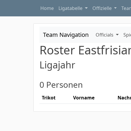
Home
Ligatabelle
Offizielle
Te
Team Navigation
Officials
Spi
Roster Eastfrisi
Ligajahr
0 Personen
Trikot
Vorname
Nach