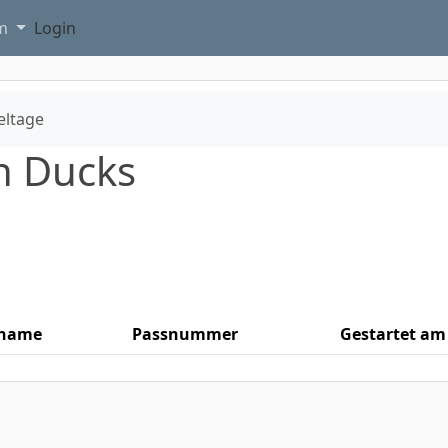
am
Login
eltage
an Ducks
name
Passnummer
Gestartet am