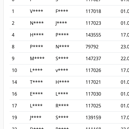
1
V****
F****
117018
01.
2
N****
J****
117023
01.
4
H****
P****
143555
17.
8
P****
N****
79792
23.
9
M****
S****
147237
22.
10
L****
v****
117026
17.
14
T****
H****
117021
01.
16
E****
L****
117030
01.
17
L****
R****
117025
01.
19
J****
S****
139159
17.