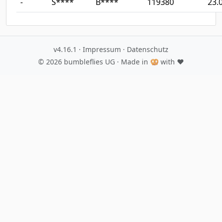
-
S****
B****
119380
23.
v4.16.1
·
Impressum
·
Datenschutz
© 2026
bumbleflies UG
· Made in 🥨 with ♥️