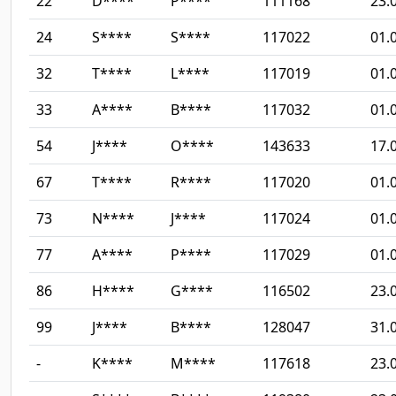
22
D****
P****
111168
23.
24
S****
S****
117022
01.
32
T****
L****
117019
01.
33
A****
B****
117032
01.
54
J****
O****
143633
17.
67
T****
R****
117020
01.
73
N****
J****
117024
01.
77
A****
P****
117029
01.
86
H****
G****
116502
23.
99
J****
B****
128047
31.
-
K****
M****
117618
23.