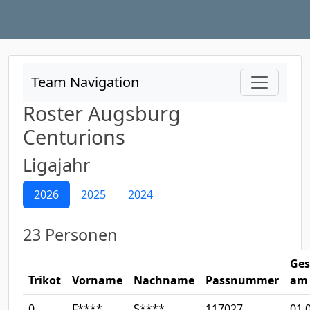
Team Navigation
Roster Augsburg
Centurions
Ligajahr
2026
2025
2024
23 Personen
Ges
Trikot
Vorname
Nachname
Passnummer
am
0
F****
S****
117027
01.