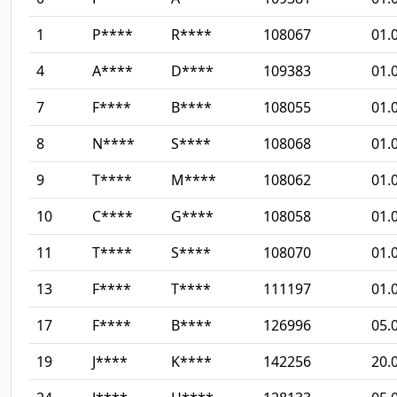
1
P****
R****
108067
01.
4
A****
D****
109383
01.
7
F****
B****
108055
01.
8
N****
S****
108068
01.
9
T****
M****
108062
01.
10
C****
G****
108058
01.
11
T****
S****
108070
01.
13
F****
T****
111197
01.
17
F****
B****
126996
05.
19
J****
K****
142256
20.