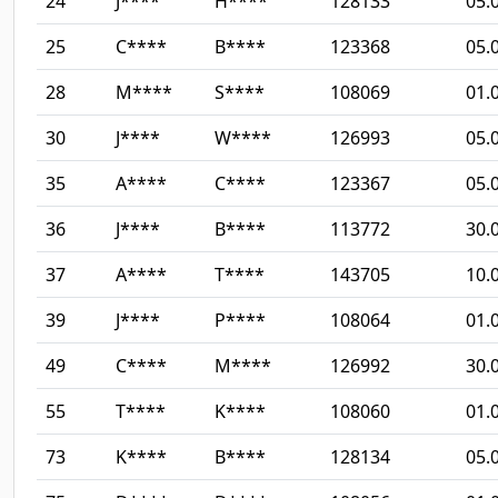
24
J****
H****
128133
05.
25
C****
B****
123368
05.
28
M****
S****
108069
01.
30
J****
W****
126993
05.
35
A****
C****
123367
05.
36
J****
B****
113772
30.
37
A****
T****
143705
10.
39
J****
P****
108064
01.
49
C****
M****
126992
30.
55
T****
K****
108060
01.
73
K****
B****
128134
05.