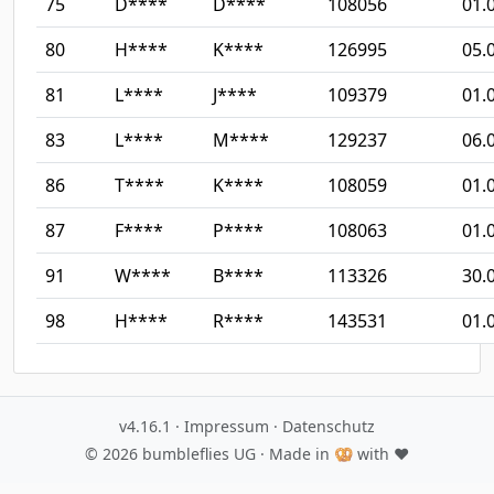
75
D****
D****
108056
01.
80
H****
K****
126995
05.
81
L****
J****
109379
01.
83
L****
M****
129237
06.
86
T****
K****
108059
01.
87
F****
P****
108063
01.
91
W****
B****
113326
30.
98
H****
R****
143531
01.
v4.16.1
·
Impressum
·
Datenschutz
© 2026
bumbleflies UG
· Made in 🥨 with ♥️