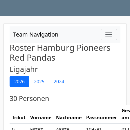
Team Navigation
Roster Hamburg Pioneers
Red Pandas
Ligajahr
2026
2025
2024
30 Personen
Ges
Trikot
Vorname
Nachname
Passnummer
am
0
F****
A****
109381
01.