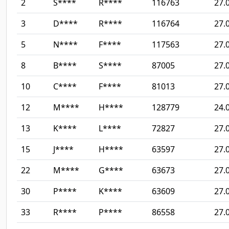
2
S****
R****
116763
27.
3
D****
R****
116764
27.
5
N****
F****
117563
27.
8
B****
S****
87005
27.
10
C****
F****
81013
27.
12
M****
H****
128779
24.
13
K****
L****
72827
27.
15
J****
H****
63597
27.
22
M****
G****
63673
27.
30
P****
K****
63609
27.
33
R****
P****
86558
27.