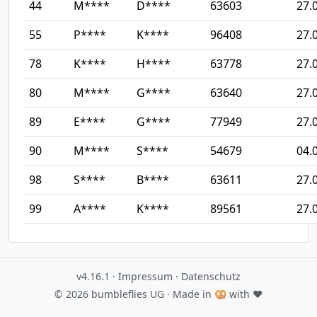
44
M****
D****
63603
27.
55
P****
K****
96408
27.
78
K****
H****
63778
27.
80
M****
G****
63640
27.
89
E****
G****
77949
27.
90
M****
S****
54679
04.
98
S****
B****
63611
27.
99
A****
K****
89561
27.
v4.16.1
·
Impressum
·
Datenschutz
© 2026
bumbleflies UG
· Made in 🥨 with ♥️