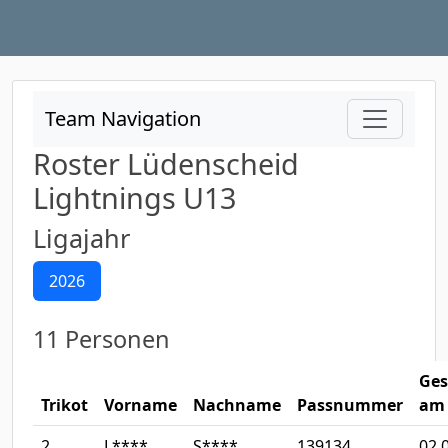
Team Navigation
Roster Lüdenscheid
Lightnings U13
Ligajahr
2026
11 Personen
Ges
Trikot
Vorname
Nachname
Passnummer
am
2
L****
S****
139134
02.