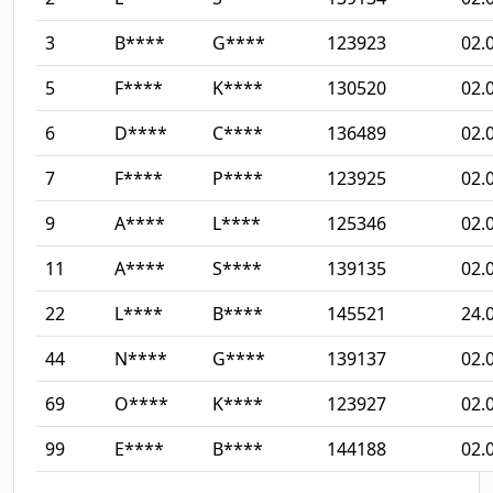
3
B****
G****
123923
02.
5
F****
K****
130520
02.
6
D****
C****
136489
02.
7
F****
P****
123925
02.
9
A****
L****
125346
02.
11
A****
S****
139135
02.
22
L****
B****
145521
24.
44
N****
G****
139137
02.
69
O****
K****
123927
02.
99
E****
B****
144188
02.