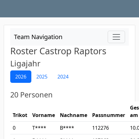
Team Navigation
Roster Castrop Raptors
Ligajahr
2026
2025
2024
20 Personen
Ges
Trikot
Vorname
Nachname
Passnummer
am
0
T****
B****
112276
10.