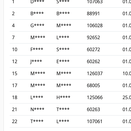
1
D****
S****
107063
01.
2
B****
B****
88991
01.
4
G****
M****
106028
01.
7
M****
L****
92652
01.
10
F****
S****
60272
01.
12
J****
E****
60262
01.
15
M****
M****
126037
10.
17
M****
M****
68005
01.
18
L****
H****
125066
25.
21
N****
T****
60263
01.
22
T****
L****
107061
01.