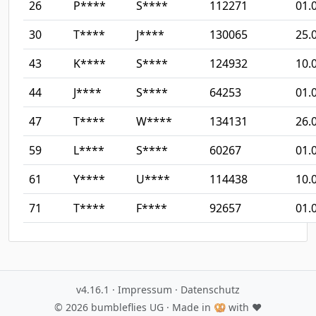
26
P****
S****
112271
01.
30
T****
J****
130065
25.
43
K****
S****
124932
10.
44
J****
S****
64253
01.
47
T****
W****
134131
26.
59
L****
S****
60267
01.
61
Y****
U****
114438
10.
71
T****
F****
92657
01.
v4.16.1
·
Impressum
·
Datenschutz
© 2026
bumbleflies UG
· Made in 🥨 with ♥️