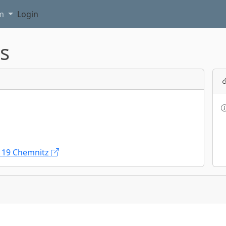
am
Login
s
9119 Chemnitz